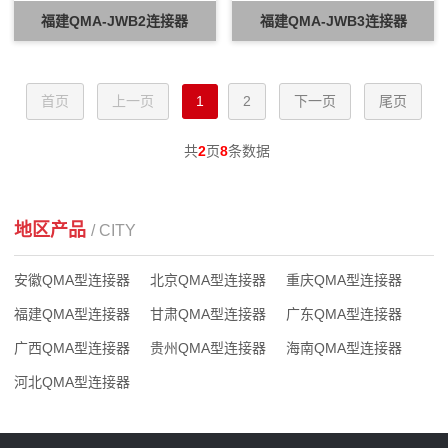
福建QMA-JWB2连接器
福建QMA-JWB3连接器
首页
上一页
1
2
下一页
尾页
共
2
页
8
条数据
地区产品
/ CITY
安徽QMA型连接器
北京QMA型连接器
重庆QMA型连接器
福建QMA型连接器
甘肃QMA型连接器
广东QMA型连接器
广西QMA型连接器
贵州QMA型连接器
海南QMA型连接器
河北QMA型连接器