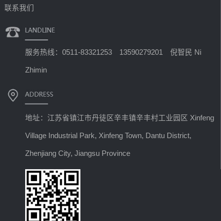
联系我们
服务热线：0511-83321253 13590279201 倪智民 Ni
Zhimin
地址：江苏省镇江市丹徒区辛丰镇辛丰村工业园区 Xinfeng
Village Industrial Park, Xinfeng Town, Dantu District,
Zhenjiang City, Jiangsu Province